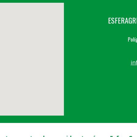
ESFERAGR
Polí
in